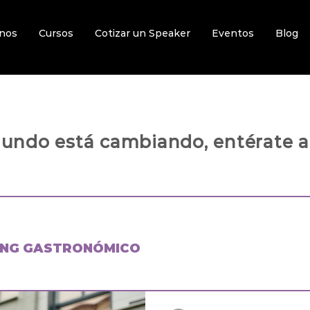
nos
Cursos
Cotizar un Speaker
Eventos
Blog
mundo está cambiando,
entérate aq
ING GASTRONÓMICO