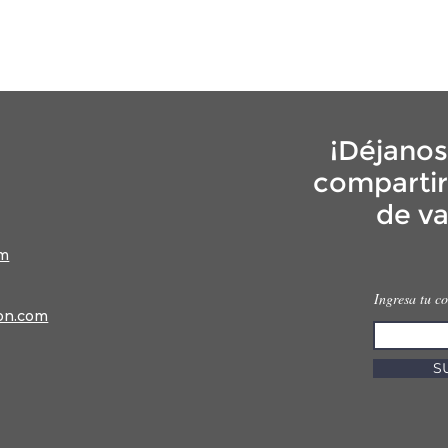
¡Déjanos 
compartir
de va
om
Ingresa tu c
on.com
S